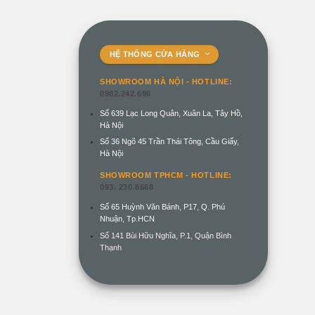
HỆ THỐNG CỬA HÀNG
SHOWROOM HÀ NỘI -
HOTLINE:
0982.242.696
Số 639 Lạc Long Quân, Xuân La, Tây Hồ,
Hà Nội
Số 36 Ngõ 45 Trần Thái Tông, Cầu Giấy,
Hà Nội
SHOWROOM TPHCM - HOTLINE:
093. 230.8668
Số 65 Huỳnh Văn Bánh, P17, Q. Phú
Nhuận, Tp.HCN
Số 141 Bùi Hữu Nghĩa, P.1, Quận Bình
Thạnh