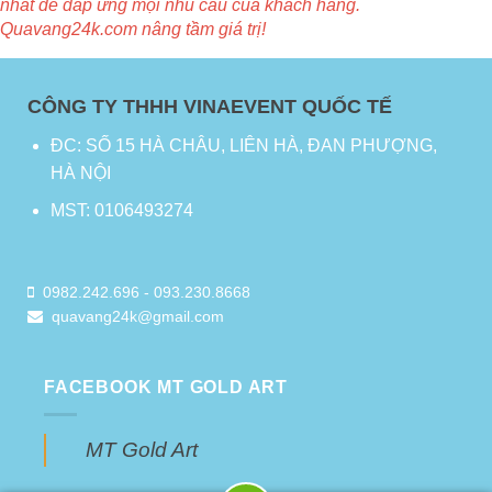
nhất để đáp ứng mọi nhu cầu của khách hàng.
Quavang24k.com nâng tầm giá trị!
CÔNG TY THHH VINAEVENT QUỐC TẾ
ĐC: SỐ 15 HÀ CHÂU, LIÊN HÀ, ĐAN PHƯỢNG,
HÀ NỘI
MST: 0106493274
0982.242.696
-
093.230.8668
quavang24k@gmail.com
FACEBOOK MT GOLD ART
MT Gold Art