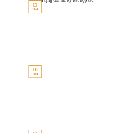
11
Th4
10
Th4