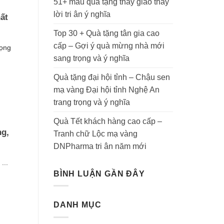
51+ mẫu quà tặng thầy giáo thay
lời tri ân ý nghĩa
ất
Top 30 + Quà tặng tân gia cao
cấp – Gợi ý quà mừng nhà mới
rọng
sang trọng và ý nghĩa
Quà tặng đại hội tỉnh – Chậu sen
mạ vàng Đại hội tỉnh Nghệ An
trang trọng và ý nghĩa
Quà Tết khách hàng cao cấp –
ng,
Tranh chữ Lộc mạ vàng
DNPharma tri ân năm mới
...
BÌNH LUẬN GẦN ĐÂY
DANH MỤC