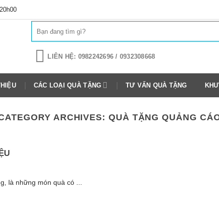
 20h00
Tìm
kiếm:
LIÊN HỆ: 0982242696 / 0932308668
THIỆU
CÁC LOẠI QUÀ TẶNG
TƯ VẤN QUÀ TẶNG
KHU
CATEGORY ARCHIVES:
QUÀ TẶNG QUẢNG CÁ
ỆU
g, là những món quà có ...