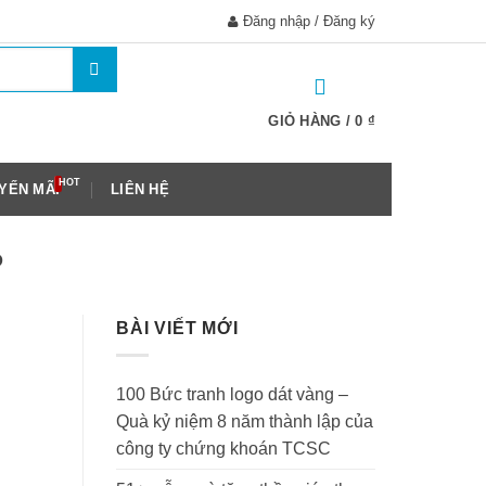
Đăng nhập / Đăng ký
GIỎ HÀNG /
0
₫
YẾN MÃI
LIÊN HỆ
O
BÀI VIẾT MỚI
100 Bức tranh logo dát vàng –
Quà kỷ niệm 8 năm thành lập của
công ty chứng khoán TCSC