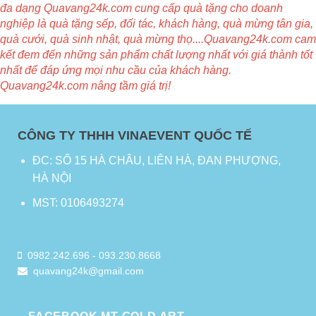
đa dạng Quavang24k.com cung cấp quà tặng cho doanh
nghiệp là quà tặng sếp, đối tác, khách hàng, quà mừng tân gia,
quà cưới, quà sinh nhật, quà mừng thọ....Quavang24k.com cam
kết đem đến những sản phẩm chất lượng nhất với giá thành tốt
nhất để đáp ứng mọi nhu cầu của khách hàng.
Quavang24k.com nâng tầm giá trị!
CÔNG TY THHH VINAEVENT QUỐC TẾ
ĐC: SỐ 15 HÀ CHÂU, LIÊN HÀ, ĐAN PHƯỢNG,
HÀ NỘI
MST: 0106493274
0982.242.696
-
093.230.8668
quavang24k@gmail.com