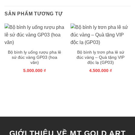
SẢN PHẨM TƯƠNG TỰ
Bộ bình ly uống rượu pha lê
Bộ bình ly trơn pha lê sứ
sứ đúc vàng GP03 (hoa
đúc vàng – Quà tặng VIP
văn)
độc lạ (GP03)
5.000.000
₫
4.500.000
₫
GIỚI THIỆU VỀ MT GOLD ART