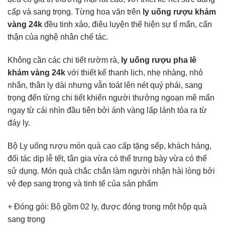
cấp và sang trọng. Từng hoa văn trên
ly uống rượu khảm
vàng 24k
đều tinh xảo, điêu luyện thể hiện sự tỉ mẩn, cẩn
thận của nghệ nhân chế tác.
Không cần các chi tiết rườm rà,
ly uống rượu pha lê
khảm vàng 24k
với thiết kế thanh lịch, nhẹ nhàng, nhỏ
nhắn, thân ly dài nhưng vẫn toát lên nét quý phái, sang
trọng đến từng chi tiết khiến người thưởng ngoạn mê mẩn
ngay từ cái nhìn đầu tiên bởi ánh vàng lấp lánh tỏa ra từ
đáy ly.
Bộ Ly uống rượu món quà cao cấp tặng sếp, khách hàng,
đối tác dịp lễ tết, tân gia vừa có thể trưng bày vừa có thể
sử dụng. Món quà chắc chắn làm người nhận hài lòng bởi
vẻ đẹp sang trọng và tinh tế của sản phẩm
+ Đóng gói: Bộ gồm 02 ly, được đóng trong một hộp quà
sang trọng