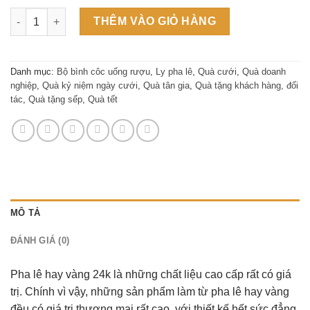
Ly uống rượu khảm vàng 210ml – Bộ 6pcs (W01) số lượng
THÊM VÀO GIỎ HÀNG
Danh mục:
Bộ bình côc uống rượu
,
Ly pha lê
,
Quà cưới
,
Quà doanh
nghiệp
,
Quà kỷ niệm ngày cưới
,
Quà tân gia
,
Quà tặng khách hàng, đối
tác
,
Quà tặng sếp
,
Quà tết
MÔ TẢ
ĐÁNH GIÁ (0)
Pha lê hay vàng 24k là những chất liệu cao cấp rất có giá
trị. Chính vì vậy, những sản phẩm làm từ pha lê hay vàng
đều có giá trị thương mại rất cao, với thiết kế hết sức đẳng