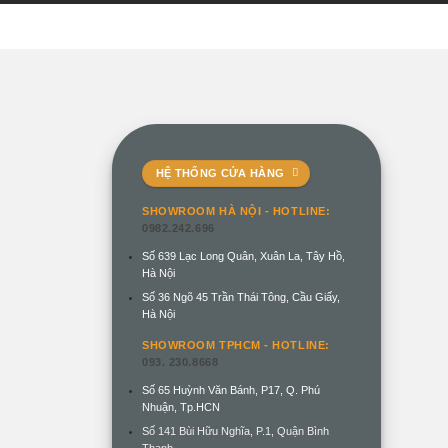
HỆ THỐNG CỬA HÀNG
SHOWROOM HÀ NỘI -
HOTLINE:
0982.242.696
Số 639 Lạc Long Quân, Xuân La, Tây Hồ,
Hà Nội
Số 36 Ngõ 45 Trần Thái Tông, Cầu Giấy,
Hà Nội
SHOWROOM TPHCM - HOTLINE:
093. 230.8668
Số 65 Huỳnh Văn Bánh, P17, Q. Phú
Nhuận, Tp.HCN
Số 141 Bùi Hữu Nghĩa, P.1, Quận Bình
Thạnh