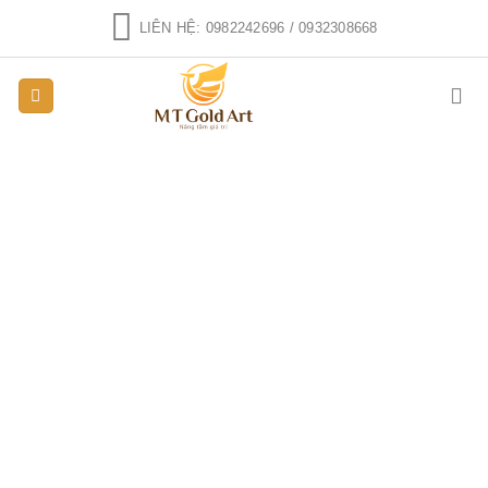
Skip
LIÊN HỆ: 0982242696 / 0932308668
to
content