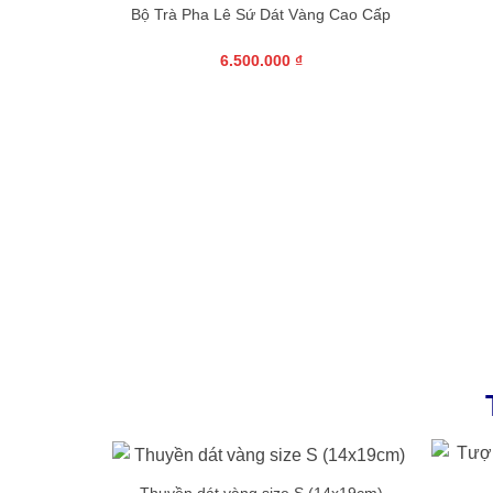
Bộ Trà Pha Lê Sứ Dát Vàng Cao Cấp
6.500.000
₫
lê sứ đúc
ăn)
+
+