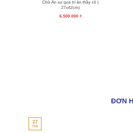
Chữ Ân sư quà tri ân thầy cô (
27x42cm)
6.500.000
₫
ẫu đơn dọc
ĐƠN H
29
Th11