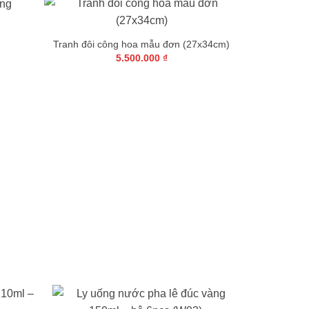
+
ranh chùa một cột (30x30cm)
Tranh rồng Vàng Phú Quý(3
4.500.000
₫
4.500.000
₫
+