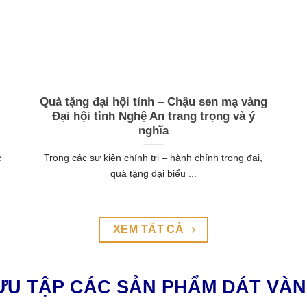
Quà kỷ niệm 10 năm thành lập tặng khách
S
hàng – Tranh heo mạ vàng thiết kế riêng
cho Hòa Phát Nông Nghiệp
Kỷ niệm 10 năm thành lập là dấu mốc đặc biệt đối với
mọi doanh ...
XEM TẤT CẢ
ƯU TẬP CÁC SẢN PHẨM DÁT VÀN