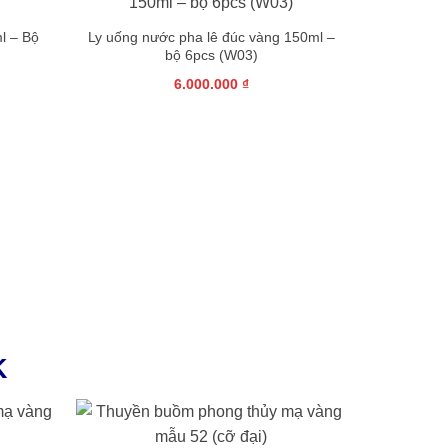
l – Bộ
Ly uống nước pha lê đúc vàng 150ml –
bộ 6pcs (W03)
6.000.000
₫
K
+