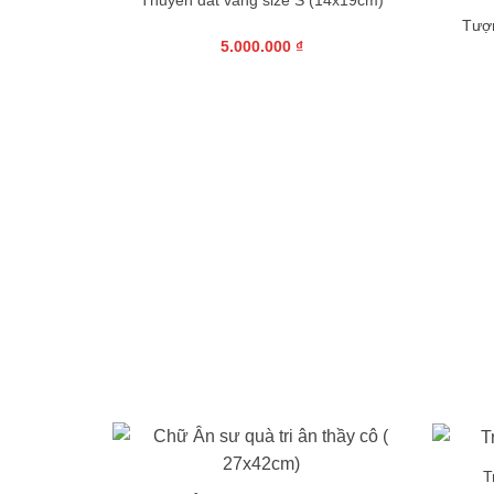
Thuyền dát vàng size S (14x19cm)
Tượn
5.000.000
₫
 mạ vàng
+
+
T