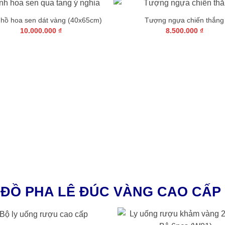
 đơn (27x34cm)
₫
+
+
Tranh đôi chim công hoa mẫu đơn dọc (
T
80x145cm)
65.000.000
₫
ĐỒ PHA LÊ ĐÚC VÀNG CAO CẤP
+