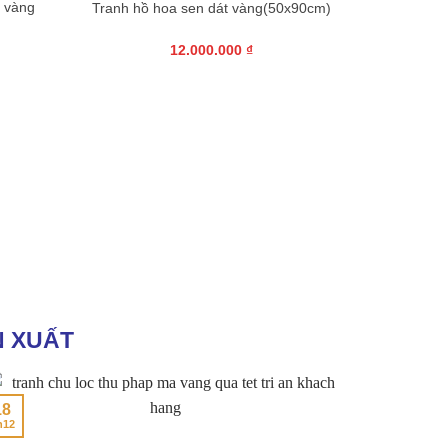
 vàng
Tranh hồ hoa sen dát vàng(50x90cm)
12.000.000
₫
N XUẤT
28
09
h11
Th6