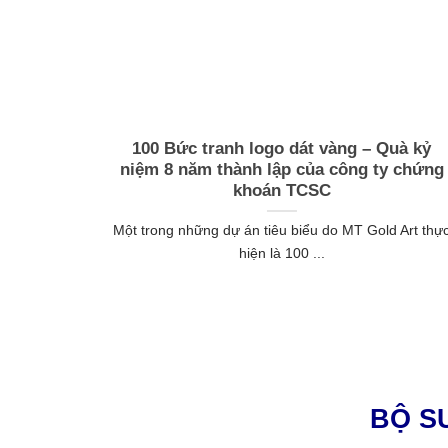
anh chữ
Quà Tặng Hội Nghị Khách Hàng VIP –
ăm mới
Tranh Cá Chép Hoa Sen Dát Vàng PV GA
Sang Trọng & Đẳng Cấp
à món quà
Trong các chương trình hội nghị khách hàng VIP,
doanh nghiệp không chỉ gửi lời ...
BỘ S