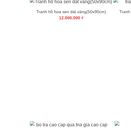
+
Tượng ngựa chiến thắng
8.500.000
₫
Tranh đôi công hoa mẫu
5.500.000
+
+