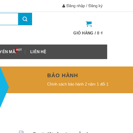
Đăng nhập / Đăng ký
GIỎ HÀNG /
0
₫
YẾN MÃI
LIÊN HỆ
BẢO HÀNH
Chính sách bảo hành 2 năm 1 đổi 1