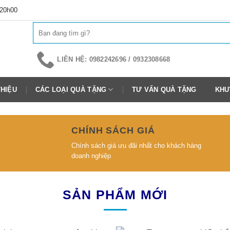
 20h00
Tìm
kiếm:
LIÊN HỆ: 0982242696 / 0932308668
THIỆU
CÁC LOẠI QUÀ TẶNG
TƯ VẤN QUÀ TẶNG
KHU
CHÍNH SÁCH GIÁ
Chính sách giá ưu đãi nhất cho khách hàng
doanh nghiệp
SẢN PHẨM MỚI